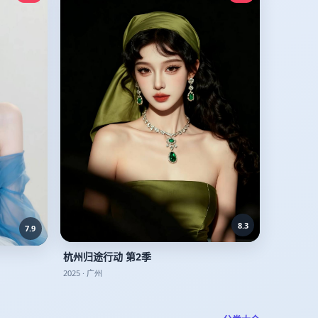
8.3
7.9
杭州归途行动 第2季
2025
·
广州