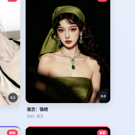
8.0
9.2
南京：锦绣
2025
·
武汉
新剧
新剧