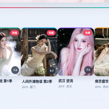
热播
热播
热播
7.5
7.6
9.7
武汉 逆流
流 第1季
南京盛世
人间外滩物语 第2季
2019
·
武汉
2016
·
苏州
2019
·
厦门