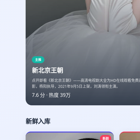
主推
新北京王朝
点开即看《新北京王朝》——高清电视剧大全为HD在线观看免费
影，杨阳执导，2021年9月5日上架，刘涛领衔主演。
7.6
分 · 热度
39万
新鲜入库
新剧