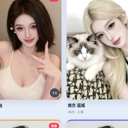
7.5
南京 孤城
局
2025
·
上海
新剧