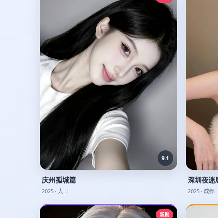
9.1
庆州孤城篇
深圳夜迷
2025
·
大田
2025
·
成都
新剧