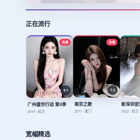
正在流行
热播
热播
7.2
9.1
南京之歌
新深圳逆
广州盛世行动 第3季
2017
·
厦门
2022
·
武汉
2019
·
武汉
宽幅精选