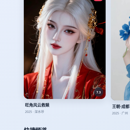
7.3
旺角风云救赎
王朝·成都
2025
·
深水埗
2025
·
广州