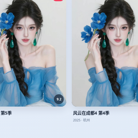
9.2
 第5季
风云在成都4 第4季
2025
·
杭州